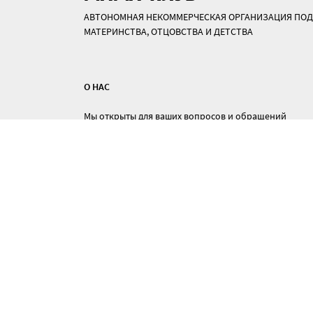
АВТОНОМНАЯ НЕКОММЕРЧЕСКАЯ ОРГАНИЗАЦИЯ ПОД
МАТЕРИНСТВА, ОТЦОВСТВА И ДЕТСТВА
О НАС
Мы открыты для ваших вопросов и обращений
ежедневно с 10:00 до 20:00 часов.
Россия, Курганская область, р.п. Мишкино
+7 (992) 425-56-61
mama-club@bk.ru
Все материалы сайта доступны по лицензии
Creative Commons СС-BY-SA 3.0