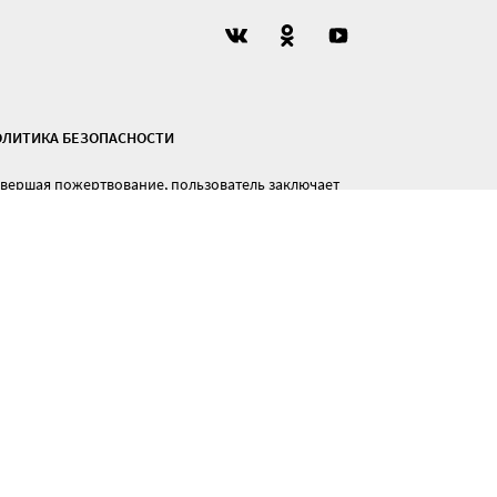
ОЛИТИКА БЕЗОПАСНОСТИ
вершая пожертвование, пользователь заключает
говор пожертвования путем акцента публичной
ерты, который находится
здесь
литика обработки персональных данных
литика конфиденциальности
Работает на
Кандинском