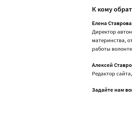
К кому обра
Елена Ставрова
Директор автон
материнства, о
работы волонте
Алексей Ставро
Редактор сайта
Задайте нам во