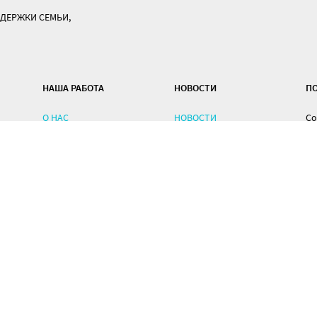
ДЕРЖКИ СЕМЬИ,
НАША РАБОТА
НОВОСТИ
П
О НАС
НОВОСТИ
Со
до
КОНТАКТЫ
ПРОЕКТЫ
оф
ДОБРОВОЛЬЦАМ
По
КАК ПОМОЧЬ
По