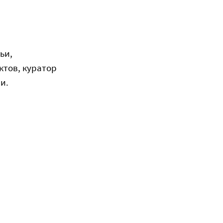
ьи,
тов, к
уратор
и.