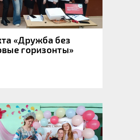
кта «Дружба без
овые горизонты»