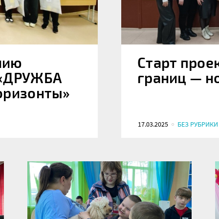
нию
Старт прое
 «ДРУЖБА
границ — н
оризонты»
17.03.2025
БЕЗ РУБРИКИ