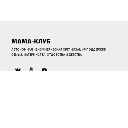
МАМА-КЛУБ
АВТОНОМНАЯ НЕКОММЕРЧЕСКАЯ ОРГАНИЗАЦИЯ ПОДДЕРЖКИ
СЕМЬИ, МАТЕРИНСТВА, ОТЦОВСТВА И ДЕТСТВА
О НАС
Мы открыты для ваших вопросов и обращений ежедневно с
10:00 до 20:00 часов.
Россия, Курганская область, р.п. Мишкино
+7 (992) 425-56-61